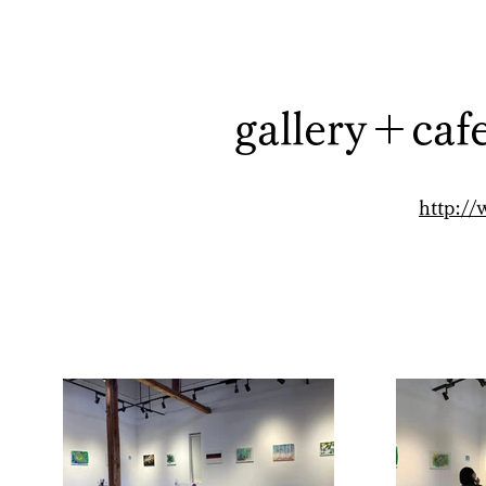
gallery＋caf
http://